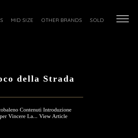
ES
MID SIZE
OTHER BRANDS
SOLD
oco della Strada
cobaleno Contenuti Introduzione
 per Vincere La...
View Article