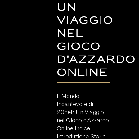
Un
Viaggio
nel
Gioco
d’Azzardo
Online
Il Mondo
Incantevole di
20bet: Un Viaggio
nel Gioco d’Azzardo
Online Indice
Introduzione Storia