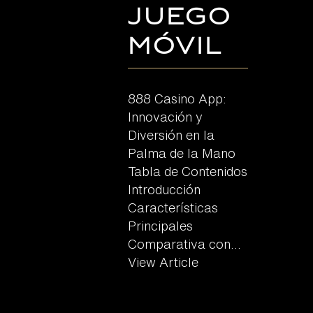
Juego
Móvil
888 Casino App:
Innovación y
Diversión en la
Palma de la Mano
Tabla de Contenidos
Introducción
Características
Principales
Comparativa con...
View Article