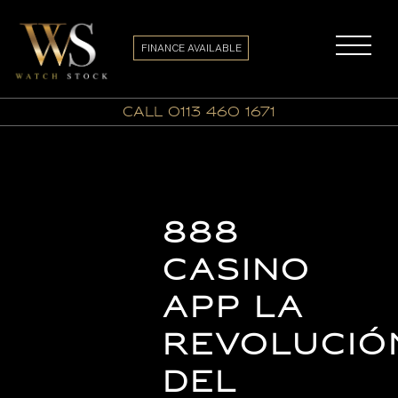
FINANCE AVAILABLE
call 0113 460 1671
888
Casino
App La
Revolució
del