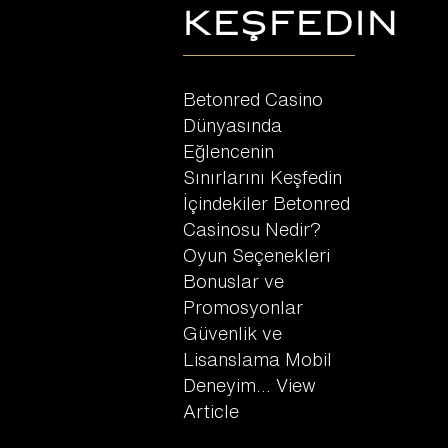
Keşfedin
Betonred Casino
Dünyasında
Eğlencenin
Sınırlarını Keşfedin
İçindekiler Betonred
Casinosu Nedir?
Oyun Seçenekleri
Bonuslar ve
Promosyonlar
Güvenlik ve
Lisanslama Mobil
Deneyim...
View
Article