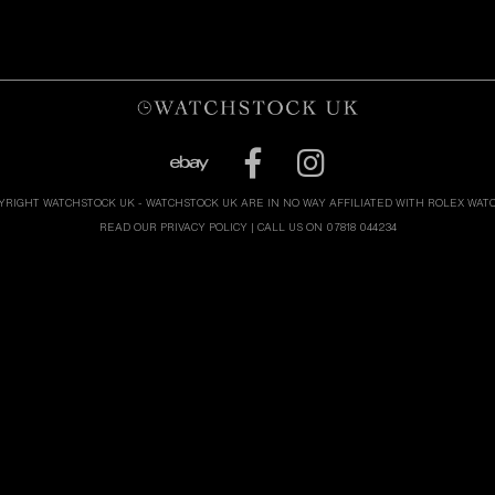
YRIGHT WATCHSTOCK UK - WATCHSTOCK UK ARE IN NO WAY AFFILIATED WITH ROLEX WAT
READ OUR PRIVACY POLICY
| CALL US ON 07818 044234