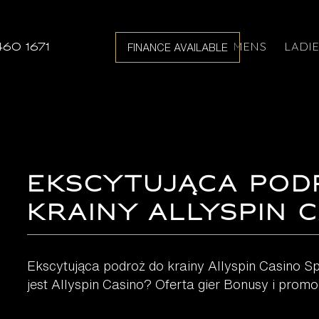
MENS
LADI
460 1671
FINANCE AVAILABLE
Ekscytująca pod
krainy Allyspin 
Ekscytująca podroż do krainy Allyspin Casino S
jest Allyspin Casino? Oferta gier Bonusy i promo