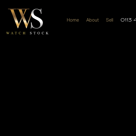
Home
About
Sell
0113 