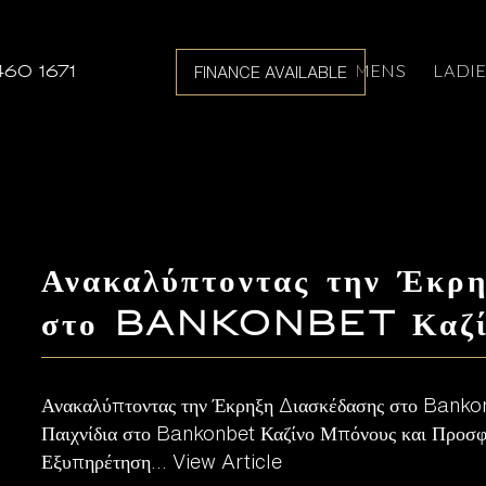
MENS
LADI
460 1671
FINANCE AVAILABLE
Ανακαλύπτοντας την Έκρη
στο Bankonbet Καζί
Ανακαλύπτοντας την Έκρηξη Διασκέδασης στο Banko
Παιχνίδια στο Bankonbet Καζίνο Μπόνους και Προσφ
Εξυπηρέτηση...
View Article