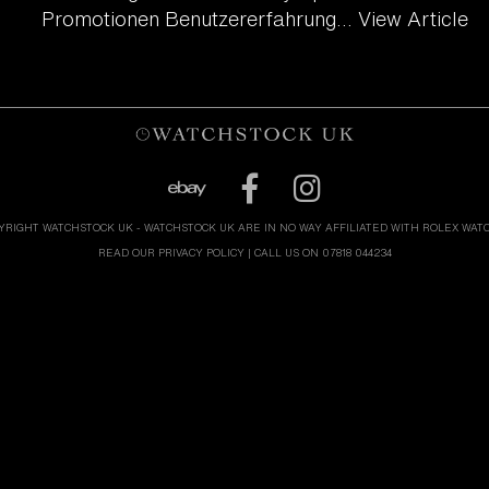
Promotionen Benutzererfahrung...
View Article
YRIGHT WATCHSTOCK UK - WATCHSTOCK UK ARE IN NO WAY AFFILIATED WITH ROLEX WAT
READ OUR PRIVACY POLICY
| CALL US ON 07818 044234