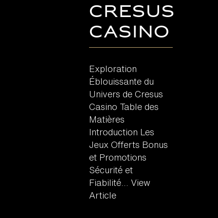
Cresus
Casino
Exploration
Éblouissante du
Univers de Cresus
Casino Table des
Matières
Introduction Les
Jeux Offerts Bonus
et Promotions
Sécurité et
Fiabilité...
View
Article