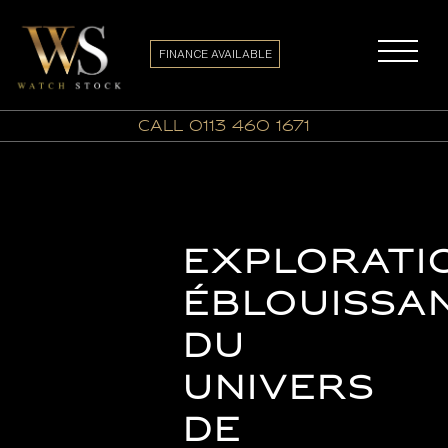
FINANCE AVAILABLE
call 0113 460 1671
Explorati
Éblouissa
du
Univers
de