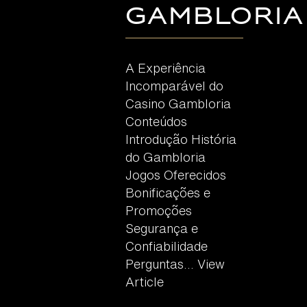
Gambloria
A Experiência
Incomparável do
Casino Gambloria
Conteúdos
Introdução História
do Gambloria
Jogos Oferecidos
Bonificações e
Promoções
Segurança e
Confiabilidade
Perguntas...
View
Article