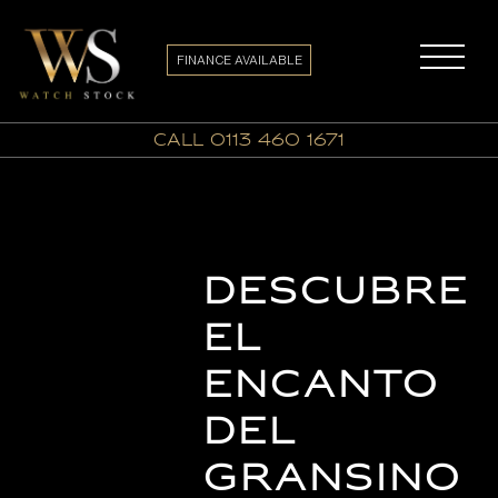
FINANCE AVAILABLE
call 0113 460 1671
Descubre
el
Encanto
del
Gransino