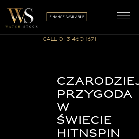
FINANCE AVAILABLE
call 0113 460 1671
Czarodzie
Przygoda
w
Świecie
Hitnspin