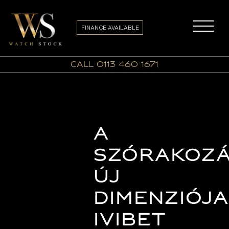
FINANCE AVAILABLE
call 0113 460 1671
A
Szórakoz
Új
Dimenziój
ivibet