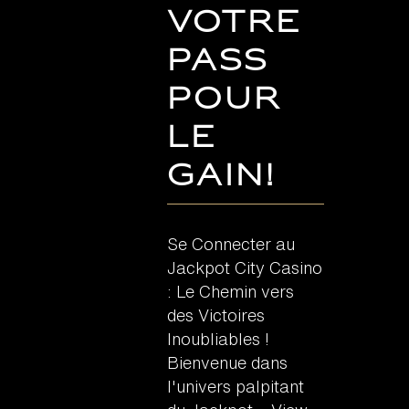
Votre
Pass
pour
le
Gain!
Se Connecter au
Jackpot City Casino
: Le Chemin vers
des Victoires
Inoubliables !
Bienvenue dans
l'univers palpitant