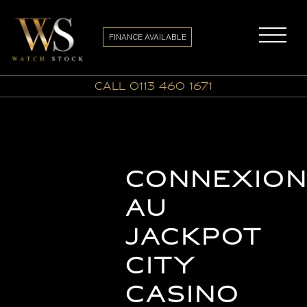
FINANCE AVAILABLE
call 0113 460 1671
Connexio
au
Jackpot
City
Casino