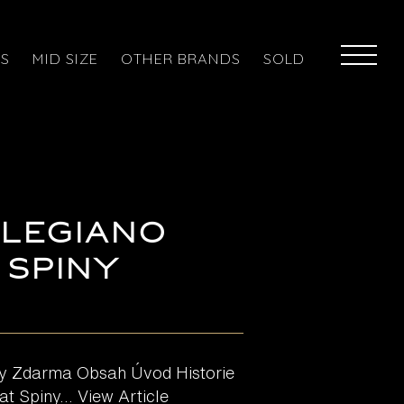
ES
MID SIZE
OTHER BRANDS
SOLD
 Legiano
 Spiny
iny Zdarma Obsah Úvod Historie
t Spiny...
View Article