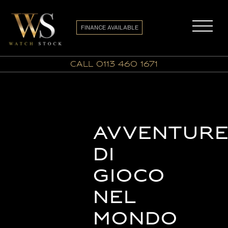
FINANCE AVAILABLE
call 0113 460 1671
Avventur
di
Gioco
nel
Mondo