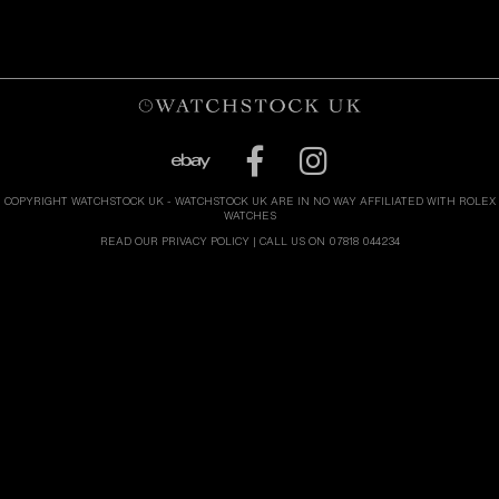
COPYRIGHT WATCHSTOCK UK - WATCHSTOCK UK ARE IN NO WAY AFFILIATED WITH ROLEX
WATCHES
READ OUR PRIVACY POLICY
| CALL US ON 07818 044234