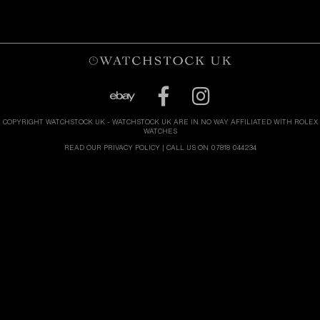
COPYRIGHT WATCHSTOCK UK - WATCHSTOCK UK ARE IN NO WAY AFFILIATED WITH ROLEX
WATCHES
READ OUR PRIVACY POLICY
| CALL US ON 07818 044234