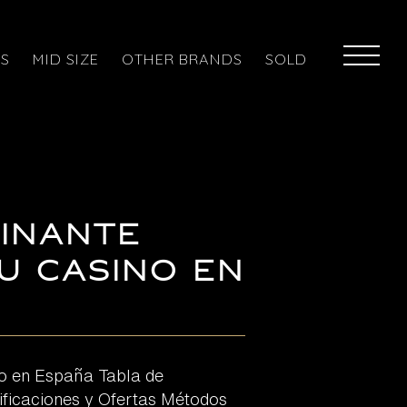
ES
MID SIZE
OTHER BRANDS
SOLD
cinante
u Casino en
o en España Tabla de
ificaciones y Ofertas Métodos