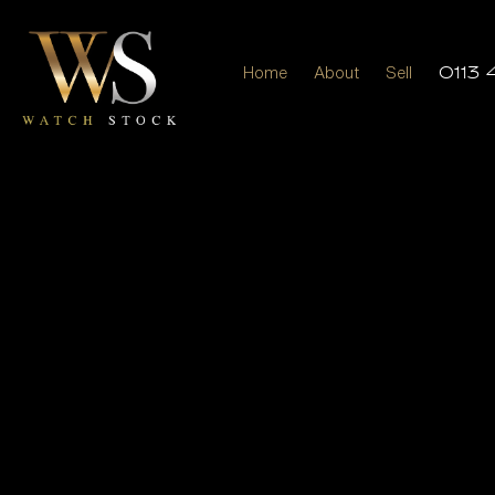
Home
About
Sell
0113 