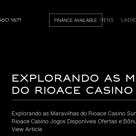
MENS
LADI
460 1671
FINANCE AVAILABLE
Explorando as M
do Rioace Casino
Explorando as Maravilhas do Rioace Casino Sum
Rioace Casino Jogos Disponíveis Ofertas e Bônu
View Article