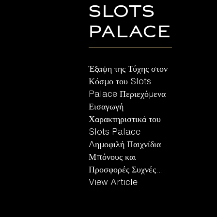
Slots
Palace
Έξαψη της Τύχης στον
Κόσμο του Slots
Palace Περιεχόμενα
Εισαγωγή
Χαρακτηριστικά του
Slots Palace
Δημοφιλή Παιχνίδια
Μπόνους και
Προσφορές Συχνές...
View Article