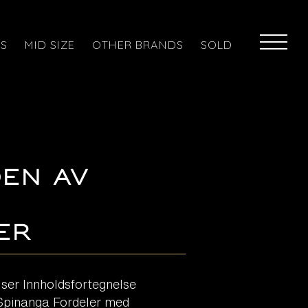
ES
MID SIZE
OTHER BRANDS
SOLD
den av
er
ser Innholdsfortegnelse
 Spinanga Fordeler med