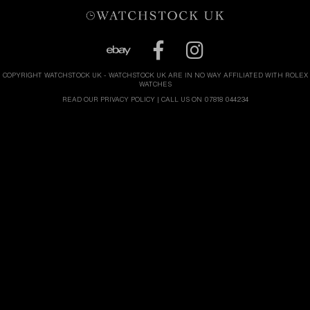
COPYRIGHT WATCHSTOCK UK - WATCHSTOCK UK ARE IN NO WAY AFFILIATED WITH ROLEX
WATCHES
READ OUR PRIVACY POLICY
| CALL US ON 07818 044234