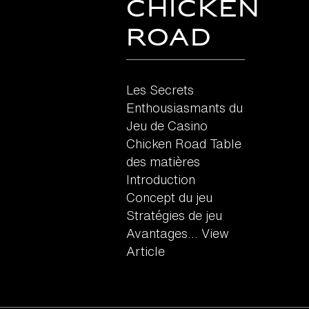
Chicken
Road
Les Secrets
Enthousiasmants du
Jeu de Casino
Chicken Road Table
des matières
Introduction
Concept du jeu
Stratégies de jeu
Avantages...
View
Article