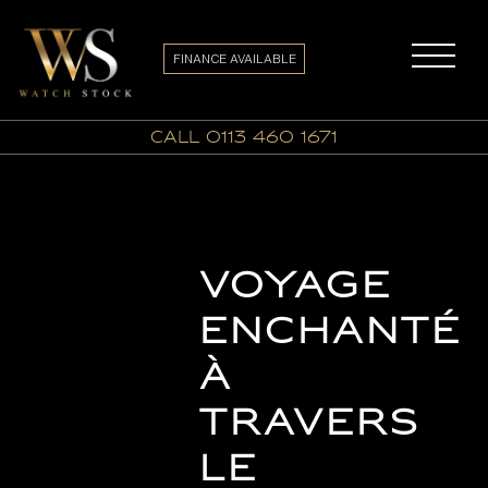
FINANCE AVAILABLE
call 0113 460 1671
Voyage
Enchanté
à
Travers
le