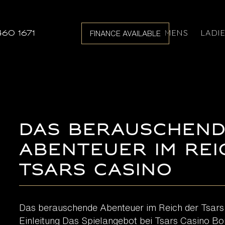
MENS
LADI
460 1671
FINANCE AVAILABLE
Das berauschen
Abenteuer im Rei
Tsars Casino
Das berauschende Abenteuer im Reich der Tsars 
Einleitung Das Spielangebot bei Tsars Casino B