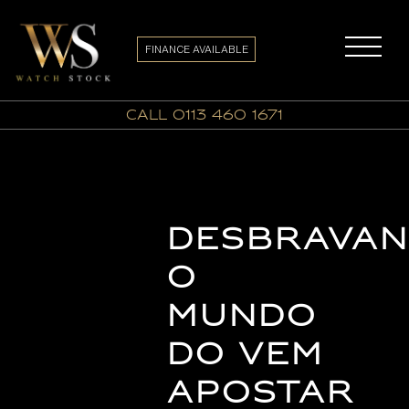
FINANCE AVAILABLE
call 0113 460 1671
Desbrava
o
Mundo
do Vem
Apostar