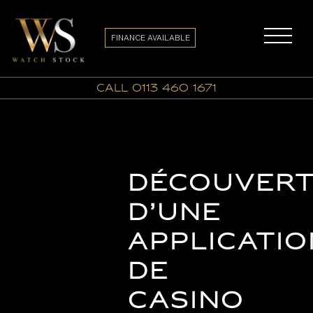
FINANCE AVAILABLE
call 0113 460 1671
Découver
d’une
Applicatio
de
Casino