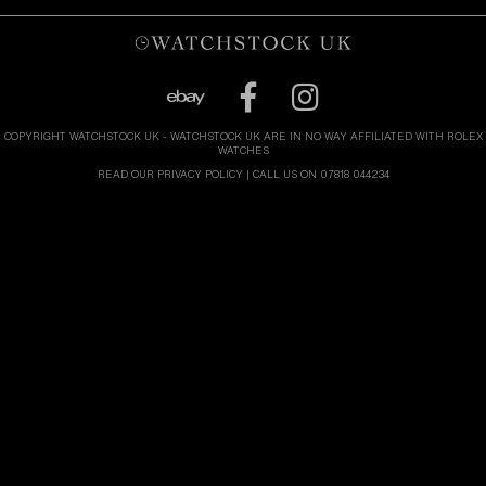
COPYRIGHT WATCHSTOCK UK - WATCHSTOCK UK ARE IN NO WAY AFFILIATED WITH ROLEX
WATCHES
READ OUR PRIVACY POLICY
| CALL US ON 07818 044234