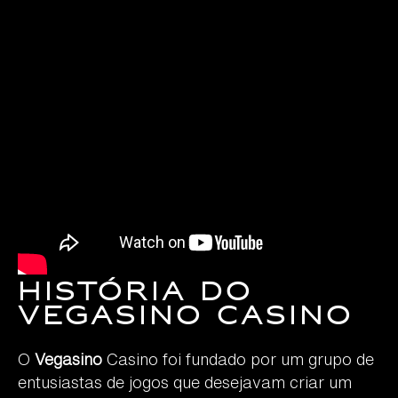
História do
Vegasino Casino
O
Vegasino
Casino foi fundado por um grupo de
entusiastas de jogos que desejavam criar um