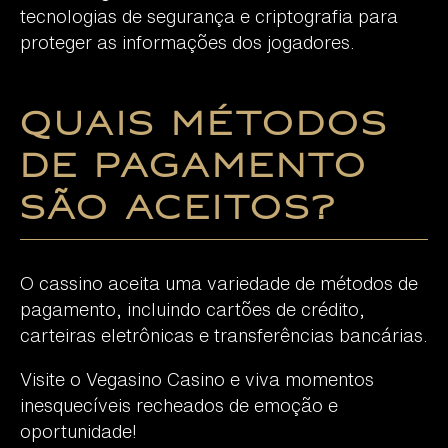
tecnologias de segurança e criptografia para
proteger as informações dos jogadores.
Quais métodos
de pagamento
são aceitos?
O cassino aceita uma variedade de métodos de
pagamento, incluindo cartões de crédito,
carteiras eletrônicas e transferências bancárias.
Visite o Vegasino Casino e viva momentos
inesquecíveis recheados de emoção e
oportunidade!