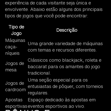
experiência de cada visitante seja única e
envolvente. Abaixo estão alguns dos principais
tipos de jogos que você pode encontrar:
Tipo de
Descrição
Jogo
Máquinas
Uma grande variedade de máquinas
caça-
com temas e recursos diferentes.
níqueis
Clássicos como blackjack, roleta e
Jogos de
baccarat para os amantes do jogo
mesa
tradicional.
Uma seção especial para os
Jogos de
entusiastas de pôquer, com torneios
cardroom
regulares.
Apostas
Espaço dedicado às apostas em
esportivas
eventos esportivos ao vivo.