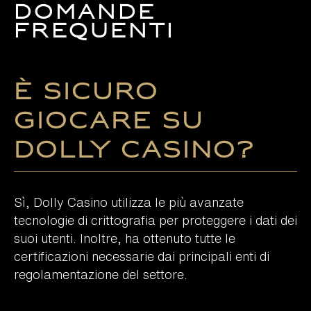
Domande
Frequenti
È sicuro
giocare su
Dolly Casino?
Sì, Dolly Casino utilizza le più avanzate
tecnologie di crittografia per proteggere i dati dei
suoi utenti. Inoltre, ha ottenuto tutte le
certificazioni necessarie dai principali enti di
regolamentazione del settore.