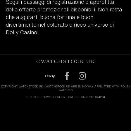
Segui i passaggi di registrazione e approfitta
delle offerte promozionali disponibili. Non resta
che augurarti buona fortuna e buon
divertimento nel colorato e ricco universo di
Dolly Casino!
COPYRIGHT WATCHSTOCK UK - WATCHSTOCK UK ARE IN NO WAY AFFILIATED WITH ROLEX
WATCHES
READ OUR PRIVACY POLICY
| CALL US ON 07818 044234