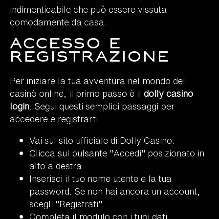
indimenticabile che può essere vissuta
comodamente da casa.
Accesso e
Registrazione
Per iniziare la tua avventura nel mondo del
casinò online, il primo passo è il
dolly casino
login
. Segui questi semplici passaggi per
accedere e registrarti:
Vai sul sito ufficiale di Dolly Casino.
Clicca sul pulsante "Accedi" posizionato in
alto a destra.
Inserisci il tuo nome utente e la tua
password. Se non hai ancora un account,
scegli "Registrati".
Completa il modulo con i tuoi dati