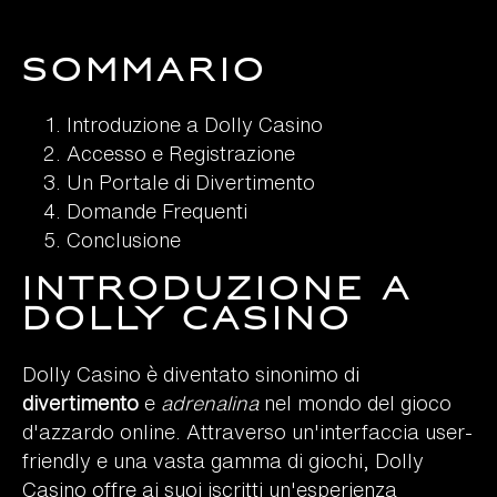
Sommario
Introduzione a Dolly Casino
Accesso e Registrazione
Un Portale di Divertimento
Domande Frequenti
Conclusione
Introduzione a
Dolly Casino
Dolly Casino è diventato sinonimo di
divertimento
e
adrenalina
nel mondo del gioco
d'azzardo online. Attraverso un'interfaccia user-
friendly e una vasta gamma di giochi, Dolly
Casino offre ai suoi iscritti un'esperienza