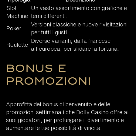
Slot
Un vasto assortimento con grafiche e
Machine
temi differenti.
Versioni classiche e nuove rivisitazioni
Poker
per tutti i gusti.
Diverse varianti, dalla francese
Roulette
all'europea, per sfidare la fortuna.
Bonus e
Promozioni
Approfitta dei bonus di benvenuto e delle
promozioni settimanali che Dolly Casino offre ai
suoi giocatori, per prolungare il divertimento e
aumentare le tue possibilità di vincita.