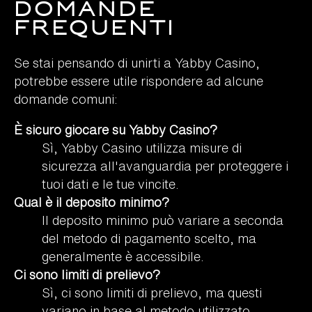
Domande
Frequenti
Se stai pensando di unirti a Yabby Casino,
potrebbe essere utile rispondere ad alcune
domande comuni:
È sicuro giocare su Yabby Casino?
Sì, Yabby Casino utilizza misure di
sicurezza all'avanguardia per proteggere i
tuoi dati e le tue vincite.
Qual è il deposito minimo?
Il deposito minimo può variare a seconda
del metodo di pagamento scelto, ma
generalmente è accessibile.
Ci sono limiti di prelievo?
Sì, ci sono limiti di prelievo, ma questi
variano in base al metodo utilizzato.