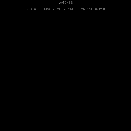
WATCHES
READ OUR PRIVACY POLICY
| CALL US ON 07818 044234