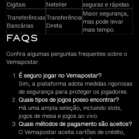
Digitais
Neteller
seguras e rápidas.
Maior segurança,
Transferências
Transferência
mas pode levar
Bancárias
Direta
mais tempo.
FAQs
Confira algumas perguntas frequentes sobre o
Vemapostar:
É seguro jogar no Vemapostar?
Sim, a plataforma adota medidas rigorosas
de segurança para proteger os jogadores.
Quais tipos de jogos posso encontrar?
Há uma ampla seleção, incluindo slots,
jogos de mesa e jogos ao vivo.
Quais métodos de pagamento são aceitos?
O Vemapostar aceita cartões de crédito,