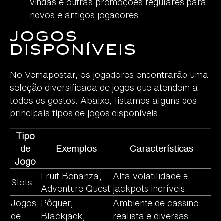
vindas e outras promoções regulares para
novos e antigos jogadores.
Jogos
Disponíveis
No Vemapostar, os jogadores encontrarão uma
seleção diversificada de jogos que atendem a
todos os gostos. Abaixo, listamos alguns dos
principais tipos de jogos disponíveis:
Tipo
de
Exemplos
Características
Jogo
Fruit Bonanza,
Alta volatilidade e
Slots
Adventure Quest
jackpots incríveis.
Jogos
Pôquer,
Ambiente de cassino
de
Blackjack,
realista e diversas