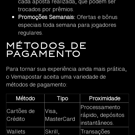
cada aposta realizada, que podem ser
trocados por prêmios.
Promoções Semanais:
Ofertas e bônus
especiais toda semana para jogadores
regulares.
Métodos de
Pagamento
Para tornar sua experiência ainda mais prática,
o Vemapostar aceita uma variedade de
métodos de pagamento:
Método
Tipo
Proximidade
Processamento
Cartões de
Visa,
rápido, depósitos
Crédito
MasterCard
instantâneos.
Wallets
Skrill,
Transações