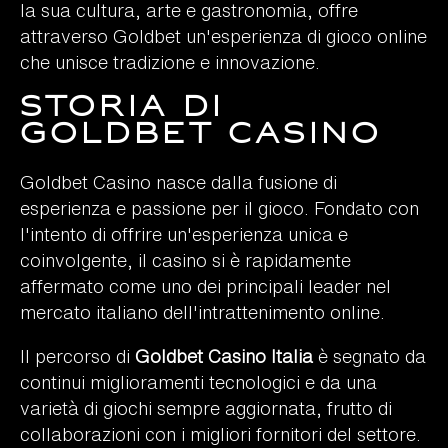
la sua cultura, arte e gastronomia, offre
attraverso Goldbet un'esperienza di gioco online
che unisce tradizione e innovazione.
Storia di
Goldbet Casino
Goldbet Casino nasce dalla fusione di
esperienza e passione per il gioco. Fondato con
l'intento di offrire un'esperienza unica e
coinvolgente, il casino si è rapidamente
affermato come uno dei principali leader nel
mercato italiano dell'intrattenimento online.
Il percorso di
Goldbet Casino Italia
è segnato da
continui miglioramenti tecnologici e da una
varietà di giochi sempre aggiornata, frutto di
collaborazioni con i migliori fornitori del settore.