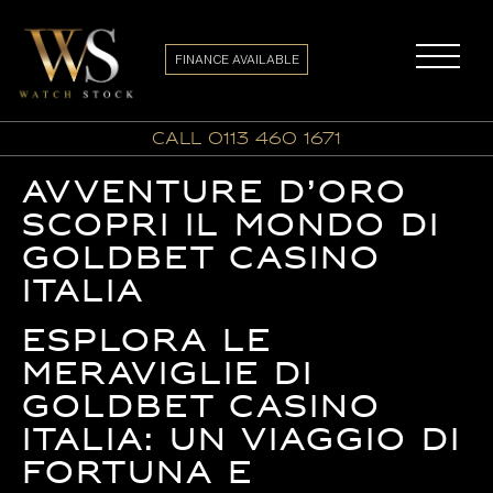
FINANCE AVAILABLE
call 0113 460 1671
Avventure d’Oro
Scopri il Mondo di
Goldbet Casino
Italia
Esplora le
Meraviglie di
Goldbet Casino
Italia: Un Viaggio di
Fortuna e