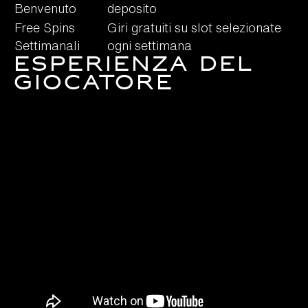
Benvenuto
deposito
Free Spins
Giri gratuiti su slot selezionate
Settimanali
ogni settimana
Esperienza del
Giocatore