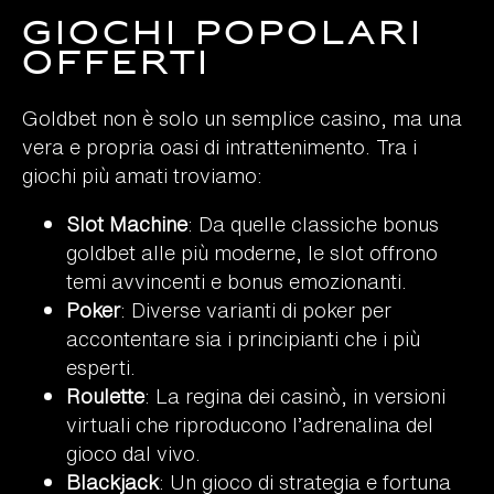
Giochi Popolari
Offerti
Goldbet non è solo un semplice casino, ma una
vera e propria oasi di intrattenimento. Tra i
giochi più amati troviamo:
Slot Machine
: Da quelle classiche
bonus
goldbet
alle più moderne, le slot offrono
temi avvincenti e bonus emozionanti.
Poker
: Diverse varianti di poker per
accontentare sia i principianti che i più
esperti.
Roulette
: La regina dei casinò, in versioni
virtuali che riproducono l’adrenalina del
gioco dal vivo.
Blackjack
: Un gioco di strategia e fortuna