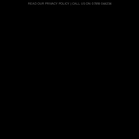
READ OUR PRIVACY POLICY
| CALL US ON 07818 044234