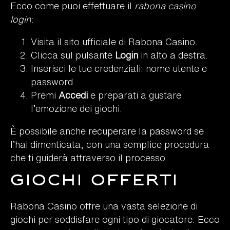
Ecco come puoi effettuare il
rabona casino
login
:
Visita il sito ufficiale di Rabona Casino.
Clicca sul pulsante
Login
in alto a destra.
Inserisci le tue credenziali: nome utente e
password.
Premi
Accedi
e preparati a gustare
l’emozione dei giochi.
È possibile anche recuperare la password se
l’hai dimenticata, con una semplice procedura
che ti guiderà attraverso il processo.
Giochi Offerti
Rabona Casino offre una vasta selezione di
giochi per soddisfare ogni tipo di giocatore. Ecco