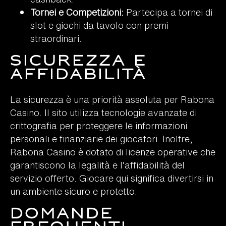
Tornei e Competizioni:
Partecipa a tornei di
slot e giochi da tavolo con premi
straordinari.
Sicurezza e
Affidabilità
La sicurezza è una priorità assoluta per Rabona
Casino. Il sito utilizza tecnologie avanzate di
crittografia per proteggere le informazioni
personali e finanziarie dei giocatori. Inoltre,
Rabona Casino è dotato di licenze operative che
garantiscono la legalità e l’affidabilità del
servizio offerto. Giocare qui significa divertirsi in
un ambiente sicuro e protetto.
Domande