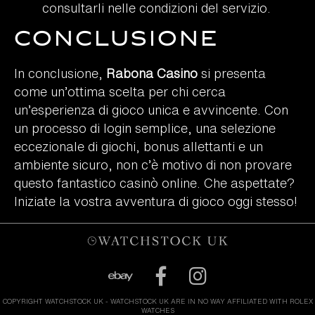
consultarli nelle condizioni del servizio.
Conclusione
In conclusione,
Rabona Casino
si presenta
come un’ottima scelta per chi cerca
un’esperienza di gioco unica e avvincente. Con
un processo di login semplice, una selezione
eccezionale di giochi, bonus allettanti e un
ambiente sicuro, non c’è motivo di non provare
questo fantastico casinò online. Che aspettate?
Iniziate la vostra avventura di gioco oggi stesso!
COPYRIGHT WATCHSTOCK UK - WATCHSTOCK UK ARE IN NO WAY AFFILIATED WITH ROLEX
WATCHES