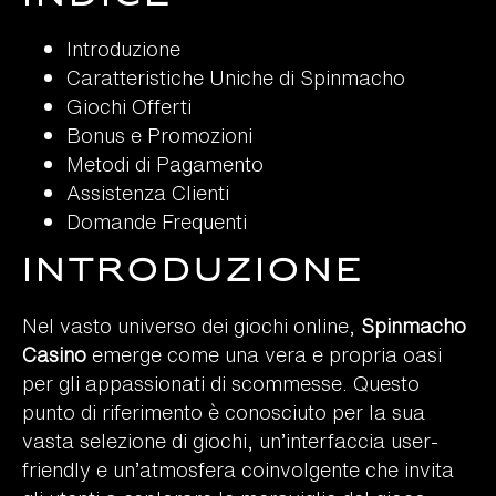
Introduzione
Caratteristiche Uniche di Spinmacho
Giochi Offerti
Bonus e Promozioni
Metodi di Pagamento
Assistenza Clienti
Domande Frequenti
Introduzione
Nel vasto universo dei giochi online,
Spinmacho
Casino
emerge come una vera e propria oasi
per gli appassionati di scommesse. Questo
punto di riferimento è conosciuto per la sua
vasta selezione di giochi, un’interfaccia user-
friendly e un’atmosfera coinvolgente che invita