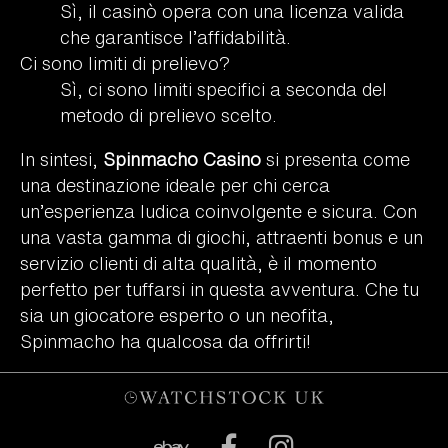
Sì, il casinò opera con una licenza valida
che garantisce l’affidabilità.
Ci sono limiti di prelievo?
Sì, ci sono limiti specifici a seconda del
metodo di prelievo scelto.
In sintesi,
Spinmacho Casino
si presenta come
una destinazione ideale per chi cerca
un’esperienza ludica coinvolgente e sicura. Con
una vasta gamma di giochi, attraenti bonus e un
servizio clienti di alta qualità, è il momento
perfetto per tuffarsi in questa avventura. Che tu
sia un giocatore esperto o un neofita,
Spinmacho ha qualcosa da offrirti!