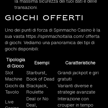
la massima sicurezza dei tuoi dati e delle
transazioni.
Giochi Offerti
Uno dei punti di forza di Spinmacho Casino è la
sua vasta
https://spinmachoitalia.com/
offerta
di giochi. Vediamo una panoramica dei tipi di
giochi disponibili:
Tipologia
Esempi
Caratteristiche
di Gioco
Slot
Starburst,
Grandi jackpot e giri
Machine
Book of Dead
gratuiti
Giochi da
Blackjack,
Varianti diverse e
Tavolo
Roulette
strategie avanzate
Deal or No
Interazione con
Live
Deal,
croupier in tempo
Casino