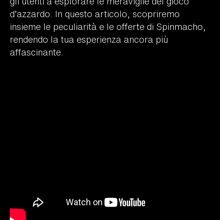
gli utenti a esplorare le meraviglie del gioco
d’azzardo. In questo articolo, scopriremo
insieme le peculiarità e le offerte di Spinmacho,
rendendo la tua esperienza ancora più
affascinante.