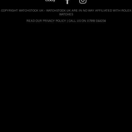
COPYRIGHT WATCHSTOCK UK - WATCHSTOCK UK ARE IN NO WAY AFFILIATED WITH ROLEX
WATCHES
READ OUR PRIVACY POLICY
| CALL US ON 07818 044234