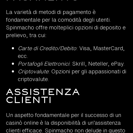
La varietà di metodi di pagamento è
fondamentale per la comodità degli utenti.
Spinmacho offre molteplici opzioni di deposito e
prelievo, tra cui:
Carte di Credito/Debito
: Visa, MasterCard,
ecc.
Portafogli Elettronici
: Skrill, Neteller, ePay.
Criptovalute
: Opzioni per gli appassionati di
criptovalute.
Assistenza
Clienti
Un aspetto fondamentale per il successo di un
casinò online è la disponibilità di un’assistenza
clienti efficace. Spinmacho non delude in questo