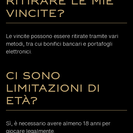
ritirare le mie
vincite?
Le vincite possono essere ritirate tramite vari
metodi, tra cui bonifici bancari e portafogli
elettronici.
Ci sono
limitazioni di
età?
Sì, è necessario avere almeno 18 anni per
giocare legalmente.