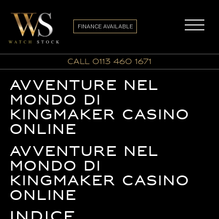
FINANCE AVAILABLE
call 0113 460 1671
Avventure nel
Mondo di
Kingmaker Casino
Online
Avventure nel
Mondo di
Kingmaker Casino
Online
Indice