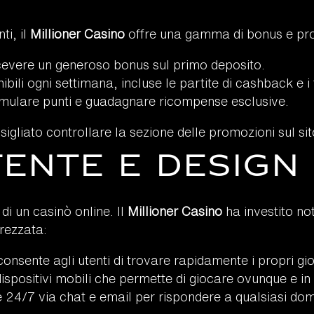
ti, il
Millioner Casino
offre una gamma di bonus e prom
ricevere un generoso bonus sul primo deposito.
ibili ogni settimana, incluse le partite di cashback e i
mulare punti e guadagnare ricompense esclusive.
gliato controllare la sezione delle promozioni sul sito
ente e Design
di un casinò online. Il
Millioner Casino
ha investito not
rezzata:
nsente agli utenti di trovare rapidamente i propri gioc
dispositivi mobili che permette di giocare ovunque e i
 24/7 via chat e email per rispondere a qualsiasi dom