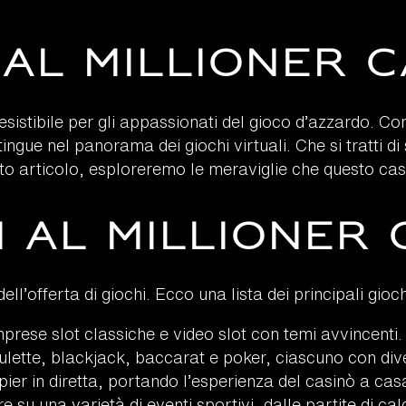
al Millioner C
esistibile per gli appassionati del gioco d’azzardo. C
stingue nel panorama dei giochi virtuali. Che si tratti 
sto articolo, esploreremo le meraviglie che questo casi
i al Millioner 
ell’offerta di giochi. Ecco una lista dei principali gioch
prese slot classiche e video slot con temi avvincenti.
lette, blackjack, baccarat e poker, ciascuno con diver
pier in diretta, portando l’esperienza del casinò a cas
u una varietà di eventi sportivi, dalle partite di calci