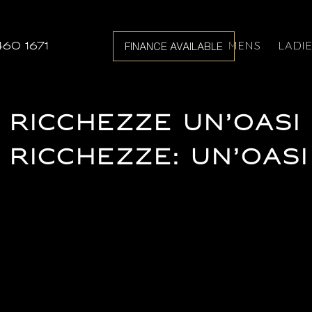
MENS
LADI
460 1671
FINANCE AVAILABLE
 Ricchezze Un’Oasi 
 Ricchezze: Un’Oasi