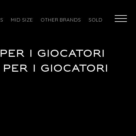
ES
MID SIZE
OTHER BRANDS
SOLD
per i Giocatori
 per i Giocatori