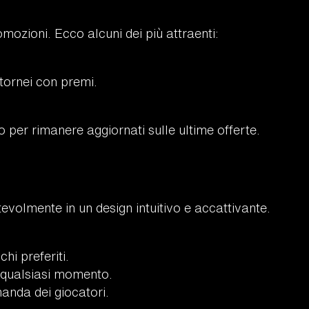
ozioni. Ecco alcuni dei più attraenti:
 tornei con premi.
 per rimanere aggiornati sulle ultime offerte.
evolmente in un design intuitivo e accattivante.
hi preferiti.
n qualsiasi momento.
anda dei giocatori.