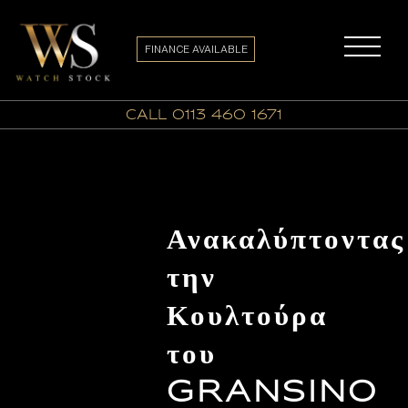
FINANCE AVAILABLE
call 0113 460 1671
Ανακαλύπτοντας
την
Κουλτούρα
του
Gransino