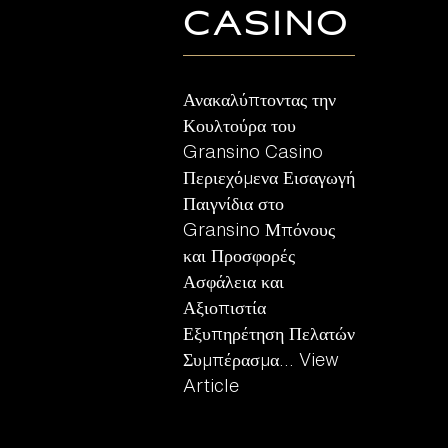
Casino
Ανακαλύπτοντας την
Κουλτούρα του
Gransino Casino
Περιεχόμενα Εισαγωγή
Παιγνίδια στο
Gransino Μπόνους
και Προσφορές
Ασφάλεια και
Αξιοπιστία
Εξυπηρέτηση Πελατών
Συμπέρασμα...
View
Article