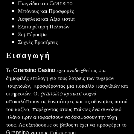
Παιγνίδια στο Gransino
Μπόνους και Προσφορές
Ασφάλεια και Αξιοπιστία
Εξυπηρέτηση Πελατών
Συμπέρασμα
Συχνές Ερωτήσεις
Εισαγωγή
Το
Gransino Casino
έχει αναδειχθεί ως μια
δημοφιλής επιλογή για τους λάτρεις των τυχερών
παιχνιδιών, προσφέροντας μια ποικιλία παιχνιδιών και
υπηρεσιών. Οι
gransino κριτικεσ
συχνά
αποκαλύπτουν τις δυνατότητες και τις αδυναμίες αυτού
του καζίνο, παρέχοντας στους παίκτες ένα συνολικό
πλάνο πριν αποφασίσουν να δοκιμάσουν την τύχη
τους. Ας εξετάσουμε σε βάθος τι έχει να προσφέρει το
Gransino για τους παίκτες του.