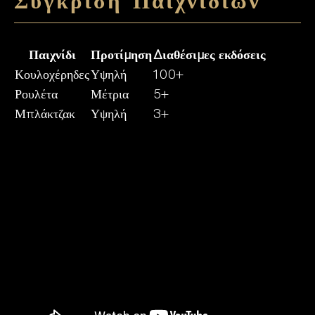
Σύγκριση Παιχνιδιών
Παιχνίδι
Προτίμηση
Διαθέσιμες εκδόσεις
Κουλοχέρηδες
Υψηλή
100+
Ρουλέτα
Μέτρια
5+
Μπλάκτζακ
Υψηλή
3+