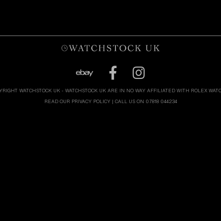
YRIGHT WATCHSTOCK UK - WATCHSTOCK UK ARE IN NO WAY AFFILIATED WITH ROLEX WAT
READ OUR PRIVACY POLICY
| CALL US ON 07818 044234