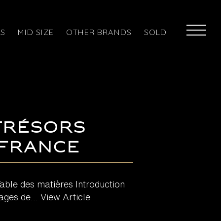
ES
MID SIZE
OTHER BRANDS
SOLD
trésors
 France
able des matières Introduction
ages de...
View Article