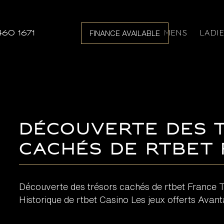
MENS
LADI
460 1671
FINANCE AVAILABLE
Découverte des 
cachés de rtbet
Découverte des trésors cachés de rtbet France T
Historique de rtbet Casino Les jeux offerts Avant