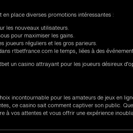
 en place diverses promotions intéressantes :
r les nouveaux utilisateurs.
sous pour maximiser les gains.
 joueurs réguliers et les gros parieurs.
 dans
rtbetfrance.com
le temps, liées à des événement
rtbet un casino attrayant pour les joueurs désireux d’op
ix incontournable pour les amateurs de jeux en ligne
ntes, ce casino sait comment captiver son public. Qu
re à vos attentes et vous offrir une expérience inoubl