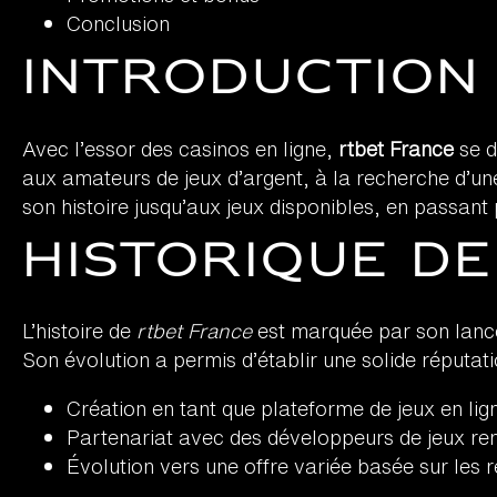
Conclusion
Introduction
Avec l’essor des casinos en ligne,
rtbet France
se d
aux amateurs de jeux d’argent, à la recherche d’une
son histoire jusqu’aux jeux disponibles, en passant
Historique de
L’histoire de
rtbet France
est marquée par son lancem
Son évolution a permis d’établir une solide réputatio
Création en tant que plateforme de jeux en lig
Partenariat avec des développeurs de jeux 
Évolution vers une offre variée basée sur les 