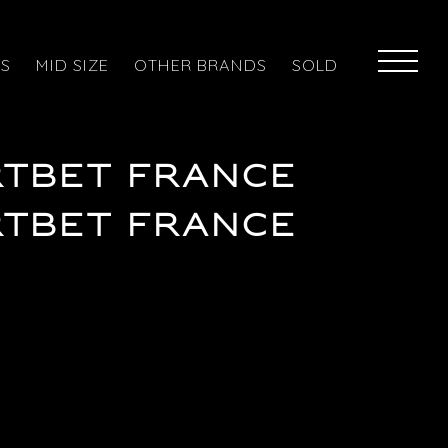
ES
MID SIZE
OTHER BRANDS
SOLD
rtbet France
rtbet France