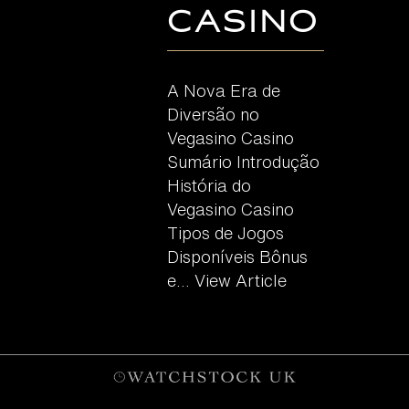
Casino
A Nova Era de
Diversão no
Vegasino Casino
Sumário Introdução
História do
Vegasino Casino
Tipos de Jogos
Disponíveis Bônus
e...
View Article