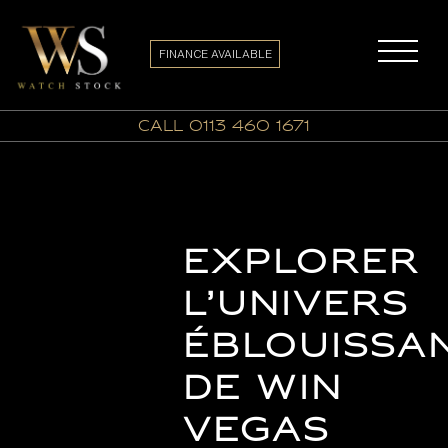
FINANCE AVAILABLE
call 0113 460 1671
Explorer
l’Univers
Éblouissa
de Win
Vegas