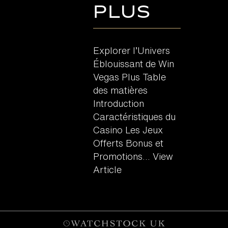
Plus
Explorer l’Univers
Éblouissant de Win
Vegas Plus Table
des matières
Introduction
Caractéristiques du
Casino Les Jeux
Offerts Bonus et
Promotions...
View
Article