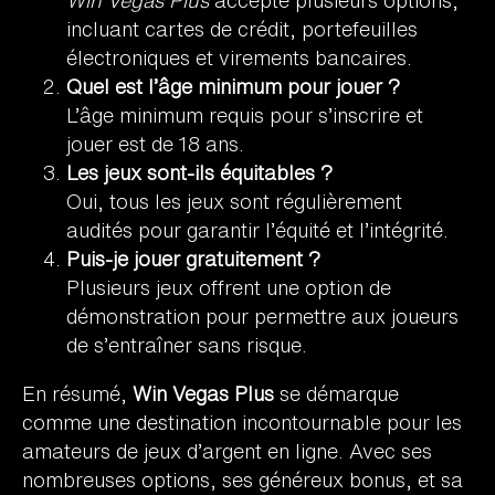
incluant cartes de crédit, portefeuilles
électroniques et virements bancaires.
Quel est l’âge minimum pour jouer ?
L’âge minimum requis pour s’inscrire et
jouer est de 18 ans.
Les jeux sont-ils équitables ?
Oui, tous les jeux sont régulièrement
audités pour garantir l’équité et l’intégrité.
Puis-je jouer gratuitement ?
Plusieurs jeux offrent une option de
démonstration pour permettre aux joueurs
de s’entraîner sans risque.
En résumé,
Win Vegas Plus
se démarque
comme une destination incontournable pour les
amateurs de jeux d’argent en ligne. Avec ses
nombreuses options, ses généreux bonus, et sa