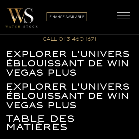
FINANCE AVAILABLE
call 0113 460 1671
Explorer l’Univers
Éblouissant de Win
Vegas Plus
Explorer l’Univers
Éblouissant de Win
Vegas Plus
Table des
matières