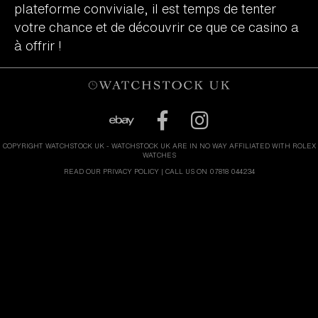
plateforme conviviale, il est temps de tenter
votre chance et de découvrir ce que ce casino a
à offrir !
COPYRIGHT WATCHSTOCK UK - WATCHSTOCK UK ARE IN NO WAY AFFILIATED WITH ROLEX
WATCHES
READ OUR PRIVACY POLICY
| CALL US ON 07818 044234