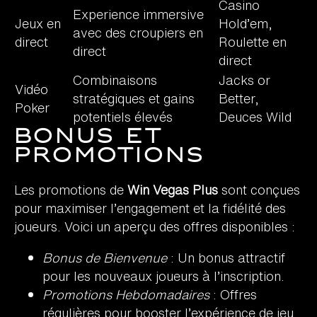
Casino
Experience immersive
Jeux en
Hold’em,
avec des croupiers en
direct
Roulette en
direct
direct
Combinaisons
Jacks or
Vidéo
stratégiques et gains
Better,
Poker
potentiels élevés
Deuces Wild
Bonus et
Promotions
Les promotions de
Win Vegas Plus
sont conçues
pour maximiser l’engagement et la fidélité des
joueurs. Voici un aperçu des offres disponibles :
Bonus de Bienvenue
: Un bonus attractif
pour les nouveaux joueurs à l’inscription.
Promotions Hebdomadaires
: Offres
régulières pour booster l’expérience de jeu.