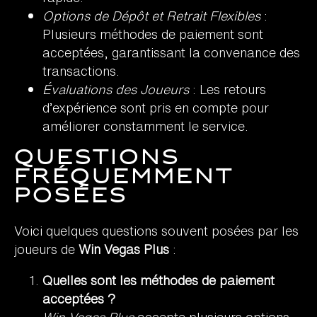
Options de Dépôt et Retrait Flexibles
:
Plusieurs méthodes de paiement sont
acceptées, garantissant la convenance des
transactions.
Évaluations des Joueurs
: Les retours
d’expérience sont pris en compte pour
améliorer constamment le service.
Questions
Fréquemment
Posées
Voici quelques questions souvent posées par les
joueurs de
Win Vegas Plus
:
Quelles sont les méthodes de paiement
acceptées ?
Win Vegas Plus
accepte plusieurs options,