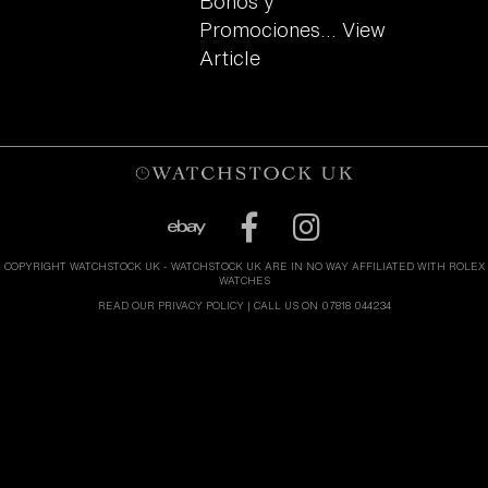
Bonos y
Promociones...
View
Article
COPYRIGHT WATCHSTOCK UK - WATCHSTOCK UK ARE IN NO WAY AFFILIATED WITH ROLEX
WATCHES
READ OUR PRIVACY POLICY
| CALL US ON 07818 044234