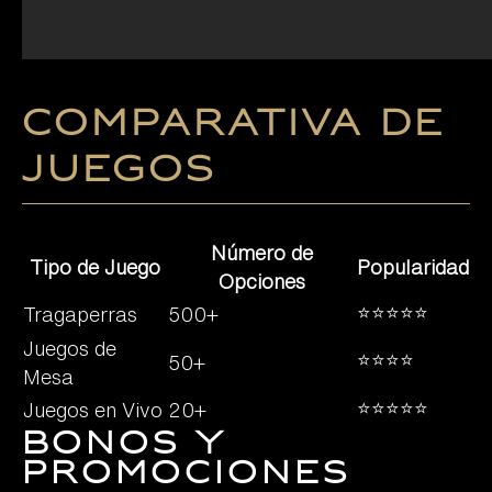
Comparativa de
Juegos
Número de
Tipo de Juego
Popularidad
Opciones
⭐⭐⭐⭐⭐
Tragaperras
500+
Juegos de
⭐⭐⭐⭐
50+
Mesa
⭐⭐⭐⭐⭐
Juegos en Vivo
20+
Bonos y
Promociones