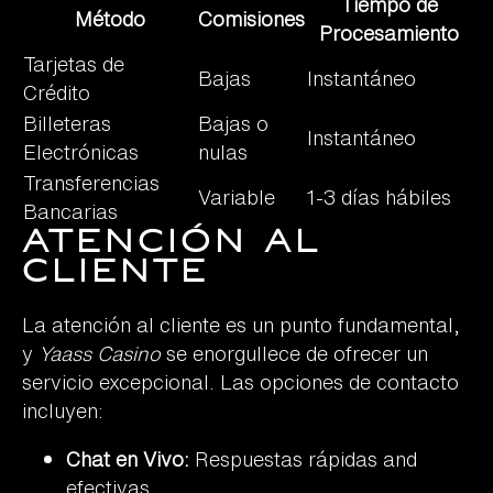
Tiempo de
Método
Comisiones
Procesamiento
Tarjetas de
Bajas
Instantáneo
Crédito
Billeteras
Bajas o
Instantáneo
Electrónicas
nulas
Transferencias
Variable
1-3 días hábiles
Bancarias
Atención al
Cliente
La atención al cliente es un punto fundamental,
y
Yaass Casino
se enorgullece de ofrecer un
servicio excepcional. Las opciones de contacto
incluyen:
Chat en Vivo:
Respuestas rápidas and
efectivas.