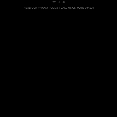
WATCHES
READ OUR PRIVACY POLICY
| CALL US ON 07818 044234