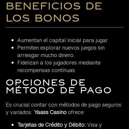
Beneficios de
los Bonos
Aumentan el capital inicial para jugar.
Permiten explorar nuevos juegos sin
arriesgar mucho dinero.
Fidelizan a los jugadores mediante
recompensas continuas.
Opciones de
Método de Pago
Es crucial contar con métodos de pago seguros
y variados.
Yaass Casino
ofrece:
Tarjetas de Crédito y Débito:
Visa y