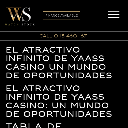
FINANCE AVAILABLE
call 0113 460 1671
El Atractivo
Infinito de Yaass
Casino Un Mundo
de Oportunidades
El Atractivo
Infinito de Yaass
Casino: Un Mundo
de Oportunidades
Tabla de