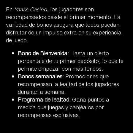
En
Yaass Casino
, los jugadores son
recompensados desde el primer momento. La
variedad de bonos asegura que todos puedan
disfrutar de un impulso extra en su experiencia
de juego.
Bono de Bienvenida:
Hasta un cierto
porcentaje de tu primer depósito, lo que te
permite empezar con más fondos.
Bonos semanales:
Promociones que
recompensan la lealtad de los jugadores
durante la semana.
Programa de lealtad:
Gana puntos a
medida que juegas y canjéalos por
recompensas exclusivas.