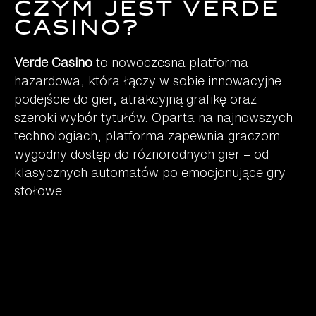
Czym jest Verde
Casino?
Verde Casino
to nowoczesna platforma
hazardowa, która łączy w sobie innowacyjne
podejście do gier, atrakcyjną grafikę oraz
szeroki wybór tytułów. Oparta na najnowszych
technologiach, platforma zapewnia graczom
wygodny dostęp do różnorodnych gier – od
klasycznych automatów po emocjonujące gry
stołowe.