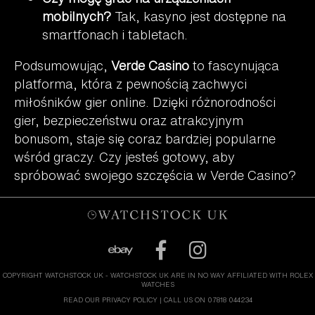
mobilnych?
Tak, kasyno jest dostępne na
smartfonach i tabletach.
Podsumowując,
Verde Casino
to fascynująca
platforma, która z pewnością zachwyci
miłośników gier online. Dzięki różnorodności
gier, bezpieczeństwu oraz atrakcyjnym
bonusom, staje się coraz bardziej popularne
wśród graczy. Czy jesteś gotowy, aby
spróbować swojego szczęścia w Verde Casino?
COPYRIGHT WATCHSTOCK UK - WATCHSTOCK UK ARE IN NO WAY AFFILIATED WITH ROLEX
WATCHES
READ OUR PRIVACY POLICY
| CALL US ON 07818 044234