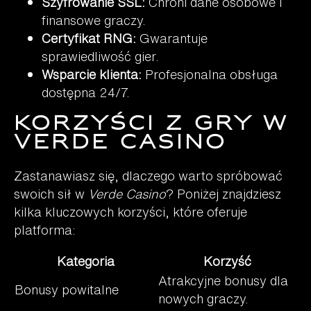
Szyfrowanie SSL:
Chroni dane osobowe i
finansowe graczy.
Certyfikat RNG:
Gwarantuje
sprawiedliwość gier.
Wsparcie klienta:
Profesjonalna obsługa
dostępna 24/7.
Korzyści z Gry w
Verde Casino
Zastanawiasz się, dlaczego warto spróbować
swoich sił w
Verde Casino
? Poniżej znajdziesz
kilka kluczowych korzyści, które oferuje
platforma:
Kategoria
Korzyść
Atrakcyjne bonusy dla
Bonusy powitalne
nowych graczy.