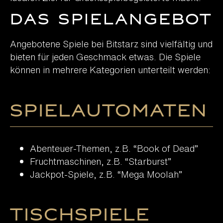
Das Spielangebot
Angebotene Spiele bei Bitstarz sind vielfältig und
bieten für jeden Geschmack etwas. Die Spiele
können in mehrere Kategorien unterteilt werden:
Spielautomaten
Abenteuer-Themen, z.B. “Book of Dead”
Fruchtmaschinen, z.B. “Starburst”
Jackpot-Spiele, z.B. “Mega Moolah”
Tischspiele