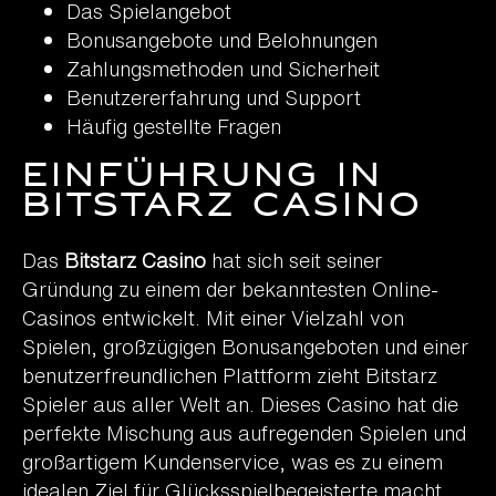
Das Spielangebot
Bonusangebote und Belohnungen
Zahlungsmethoden und Sicherheit
Benutzererfahrung und Support
Häufig gestellte Fragen
Einführung in
Bitstarz Casino
Das
Bitstarz Casino
hat sich seit seiner
Gründung zu einem der bekanntesten Online-
Casinos entwickelt. Mit einer Vielzahl von
Spielen, großzügigen Bonusangeboten und einer
benutzerfreundlichen Plattform zieht Bitstarz
Spieler aus aller Welt an. Dieses Casino hat die
perfekte Mischung aus aufregenden Spielen und
großartigem Kundenservice, was es zu einem
idealen Ziel für Glücksspielbegeisterte macht.