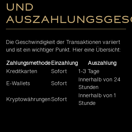
und
Auszahlungsges
Die Geschwindigkeit der Transaktionen variiert
und ist ein wichtiger Punkt. Hier eine Übersicht:
Zahlungsmethode
Einzahlung
Auszahlung
Kreditkarten
Sofort
1-3 Tage
Innerhalb von 24
E-Wallets
Sofort
Stunden
Innerhalb von 1
Kryptowährungen
Sofort
Stunde