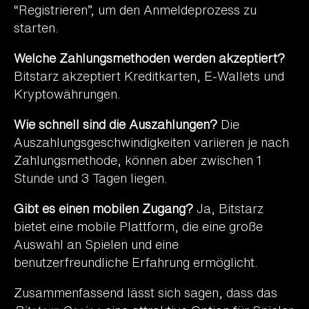
“Registrieren”, um den Anmeldeprozess zu
starten.
Welche Zahlungsmethoden werden akzeptiert?
Bitstarz akzeptiert Kreditkarten, E-Wallets und
Kryptowährungen.
Wie schnell sind die Auszahlungen?
Die
Auszahlungsgeschwindigkeiten variieren je nach
Zahlungsmethode, können aber zwischen 1
Stunde und 3 Tagen liegen.
Gibt es einen mobilen Zugang?
Ja, Bitstarz
bietet eine mobile Plattform, die eine große
Auswahl an Spielen und eine
benutzerfreundliche Erfahrung ermöglicht.
Zusammenfassend lässt sich sagen, dass das