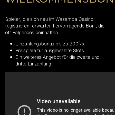
Spieler, die sich neu im Wazamba Casino
registrieren, erwarten hervorragende Boni, die
oft Folgendes beinhalten:
Einzahlungsbonus bis zu 200%
Freispiele für ausgewählte Slots
Ein weiteres Angebot für die zweite und
dritte Einzahlung