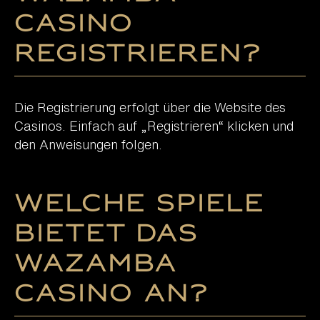
Casino
registrieren?
Die Registrierung erfolgt über die Website des
Casinos. Einfach auf „Registrieren“ klicken und
den Anweisungen folgen.
Welche Spiele
bietet das
Wazamba
Casino an?