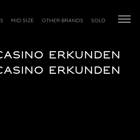
ES
MID SIZE
OTHER BRANDS
SOLD
 Casino erkunden
 Casino erkunden