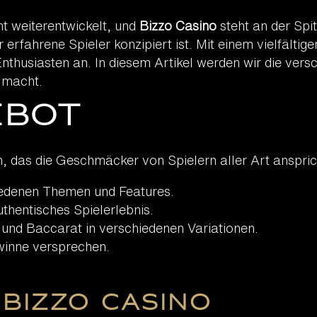
nt weiterentwickelt, und
Bizzo Casino
steht an der Spit
 erfahrene Spieler konzipiert ist. Mit einem vielfälti
Enthusiasten an. In diesem Artikel werden wir die ve
 macht.
ebot
n, das die Geschmäcker von Spielern aller Art ansprich
edenen Themen und Features.
uthentisches Spielerlebnis.
 und Baccarat in verschiedenen Variationen.
winne versprechen.
 Bizzo Casino