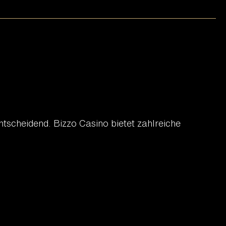
tscheidend. Bizzo Casino bietet zahlreiche