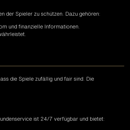
ten der Spieler zu schützen. Dazu gehören:
com
und finanzielle Informationen.
ährleistet.
s die Spiele zufällig und fair sind. Die
undenservice ist 24/7 verfügbar und bietet: