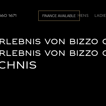
MENS
LADI
460 1671
FINANCE AVAILABLE
rlebnis von Bizzo
rlebnis von Bizzo
chnis