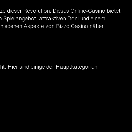
ze dieser Revolution. Dieses Online-Casino bietet
gen Spielangebot, attraktiven Boni und einem
rschiedenen Aspekte von Bizzo Casino näher
t. Hier sind einige der Hauptkategorien: