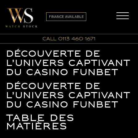
FINANCE AVAILABLE
call 0113 460 1671
Découverte de
l’univers captivant
du casino Funbet
Découverte de
l’univers captivant
du casino Funbet
Table des
matières