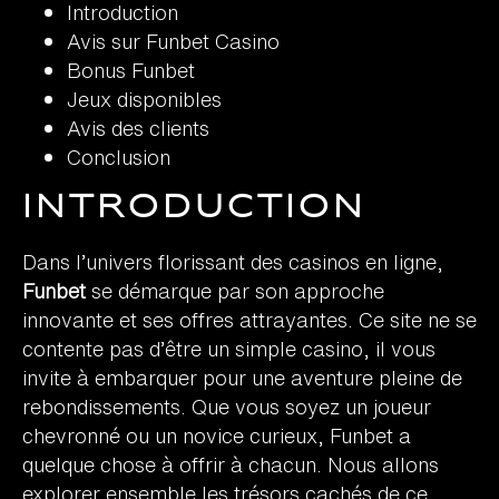
Introduction
Avis sur Funbet Casino
Bonus Funbet
Jeux disponibles
Avis des clients
Conclusion
Introduction
Dans l’univers florissant des casinos en ligne,
Funbet
se démarque par son approche
innovante et ses offres attrayantes. Ce site ne se
contente pas d’être un simple casino, il vous
invite à embarquer pour une aventure pleine de
rebondissements. Que vous soyez un joueur
chevronné ou un novice curieux, Funbet a
quelque chose à offrir à chacun. Nous allons
explorer ensemble les trésors cachés de ce