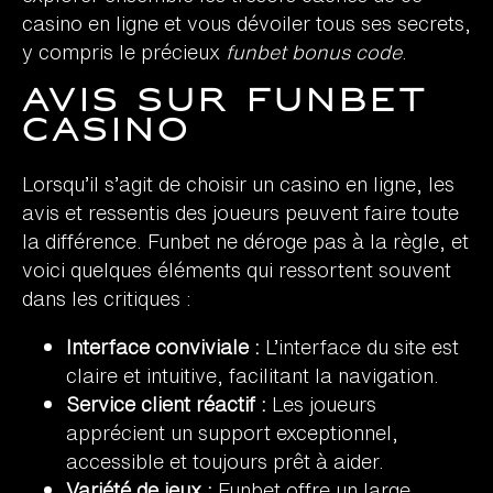
casino en ligne et vous dévoiler tous ses secrets,
y compris le précieux
funbet bonus code
.
Avis sur Funbet
Casino
Lorsqu’il s’agit de choisir un casino en ligne, les
avis et ressentis des joueurs peuvent faire toute
la différence. Funbet ne déroge pas à la règle, et
voici quelques éléments qui ressortent souvent
dans les critiques :
Interface conviviale :
L’interface du site est
claire et intuitive, facilitant la navigation.
Service client réactif :
Les joueurs
apprécient un support exceptionnel,
accessible et toujours prêt à aider.
Variété de jeux :
Funbet offre un large