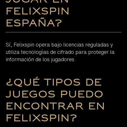
Felixspin
España?
Sí, Felixspin opera bajo licencias reguladas y
utiliza tecnologías de cifrado para proteger la
información de los jugadores.
¿Qué tipos de
juegos puedo
encontrar en
Felixspin?