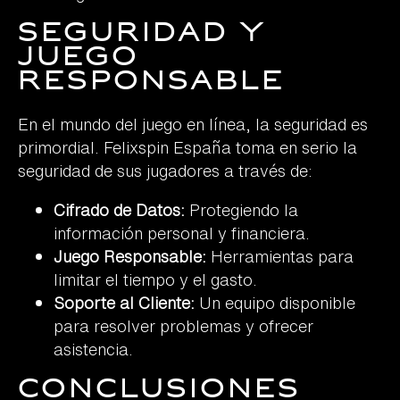
Seguridad y
Juego
Responsable
En el mundo del juego en línea, la seguridad es
primordial. Felixspin España toma en serio la
seguridad de sus jugadores a través de:
Cifrado de Datos:
Protegiendo la
información personal y financiera.
Juego Responsable:
Herramientas para
limitar el tiempo y el gasto.
Soporte al Cliente:
Un equipo disponible
para resolver problemas y ofrecer
asistencia.
Conclusiones