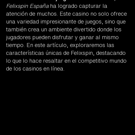
Felixspin España
ha logrado capturar la
atención de muchos. Este casino no solo ofrece
una variedad impresionante de juegos, sino que
también crea un ambiente divertido donde los
jugadores pueden disfrutar y ganar al mismo
tiempo. En este artículo, exploraremos las
características únicas de Felixspin, destacando
lo que lo hace resaltar en el competitivo mundo
de los casinos en línea.