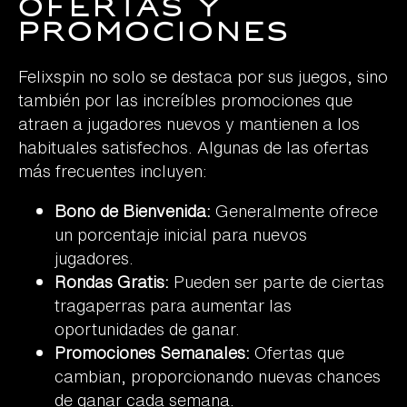
Ofertas y
Promociones
Felixspin no solo se destaca por sus juegos, sino
también por las increíbles promociones que
atraen a jugadores nuevos y mantienen a los
habituales satisfechos. Algunas de las ofertas
más frecuentes incluyen:
Bono de Bienvenida:
Generalmente ofrece
un porcentaje inicial para nuevos
jugadores.
Rondas Gratis:
Pueden ser parte de ciertas
tragaperras para aumentar las
oportunidades de ganar.
Promociones Semanales:
Ofertas que
cambian, proporcionando nuevas chances
de ganar cada semana.