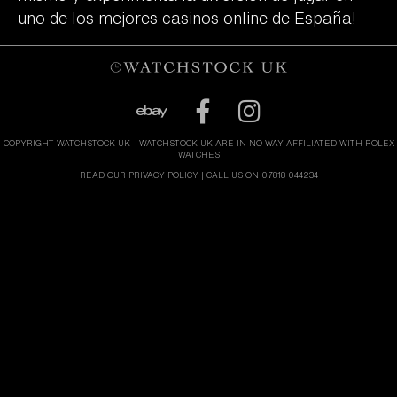
uno de los mejores casinos online de España!
COPYRIGHT WATCHSTOCK UK - WATCHSTOCK UK ARE IN NO WAY AFFILIATED WITH ROLEX
WATCHES
READ OUR PRIVACY POLICY
| CALL US ON 07818 044234