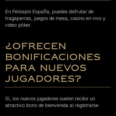
En Felixspin España, puedes disfrutar de
tragaperras, juegos de mesa, casino en vivo y
video póker.
¿Ofrecen
bonificaciones
para nuevos
jugadores?
Sí, los nuevos jugadores suelen recibir un
atractivo bono de bienvenida al registrarse.